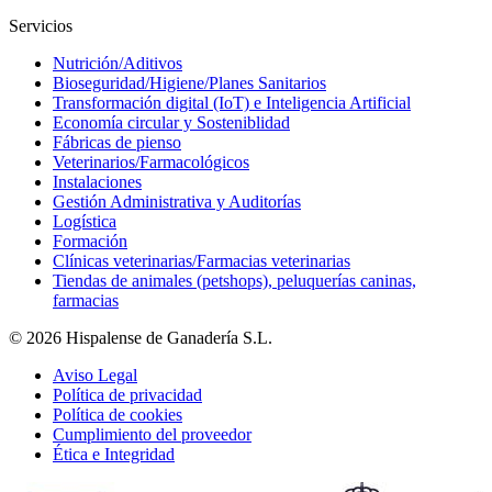
Servicios
Nutrición/Aditivos
Bioseguridad/Higiene/Planes Sanitarios
Transformación digital (IoT) e Inteligencia Artificial
Economía circular y Sosteniblidad
Fábricas de pienso
Veterinarios/Farmacológicos
Instalaciones
Gestión Administrativa y Auditorías
Logística
Formación
Clínicas veterinarias/Farmacias veterinarias
Tiendas de animales (petshops), peluquerías caninas,
farmacias
© 2026 Hispalense de Ganadería S.L.
Aviso Legal
Política de privacidad
Política de cookies
Cumplimiento del proveedor
Ética e Integridad