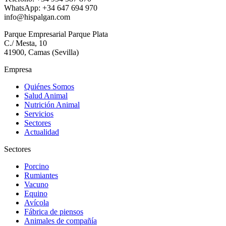
WhatsApp: +34 647 694 970
info@hispalgan.com
Parque Empresarial Parque Plata
C./ Mesta, 10
41900, Camas (Sevilla)
Empresa
Quiénes Somos
Salud Animal
Nutrición Animal
Servicios
Sectores
Actualidad
Sectores
Porcino
Rumiantes
Vacuno
Equino
Avícola
Fábrica de piensos
Animales de compañía