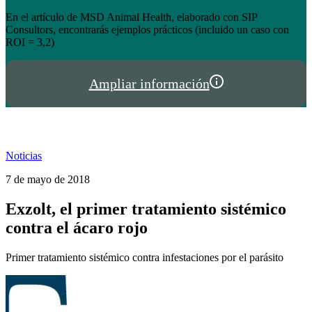
el éxito de tienda.hispalgan.com
Un año creciendo junto a los profesionales del sector animal en
I
España y Portugal
P
Ampliar información
Noticias
7 de mayo de 2018
Exzolt, el primer tratamiento sistémico
contra el ácaro rojo
Primer tratamiento sistémico contra infestaciones por el parásito