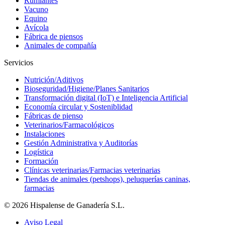
Rumiantes
Vacuno
Equino
Avícola
Fábrica de piensos
Animales de compañía
Servicios
Nutrición/Aditivos
Bioseguridad/Higiene/Planes Sanitarios
Transformación digital (IoT) e Inteligencia Artificial
Economía circular y Sosteniblidad
Fábricas de pienso
Veterinarios/Farmacológicos
Instalaciones
Gestión Administrativa y Auditorías
Logística
Formación
Clínicas veterinarias/Farmacias veterinarias
Tiendas de animales (petshops), peluquerías caninas,
farmacias
© 2026 Hispalense de Ganadería S.L.
Aviso Legal