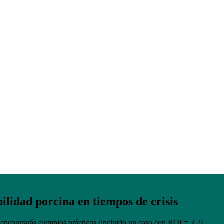
crisis
aso con ROI = 3,2)