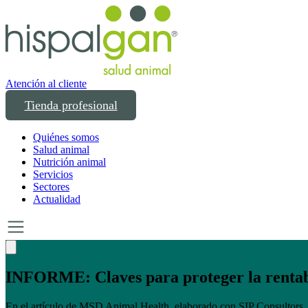
Atención al cliente
Tienda profesional
Quiénes somos
Salud animal
Nutrición animal
Servicios
Sectores
Actualidad
ger la rentabilidad porcina en tiempos de 
ado con SIP Consultors, encontrarás ejemplos prácticos (incluido un c