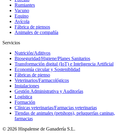
Rumiantes
Vacuno
Equino
Avícola
Fábrica de piensos
Animales de compañía
Servicios
Nutrición/Aditivos
Bioseguridad/Higiene/Planes Sanitarios
Transformación digital (IoT) e Inteligencia Artificial
Economía circular y Sosteniblidad
Fábricas de pienso
Veterinarios/Farmacológicos
Instalaciones
Gestión Administrativa y Auditorías
Logística
Formación
Clínicas veterinarias/Farmacias veterinarias
Tiendas de animales (petshops), peluquerías caninas,
farmacias
© 2026 Hispalense de Ganadería S.L.