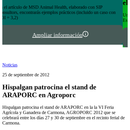
el éxito de tienda.hispalgan.com
Un año creciendo junto a los profesionales del sector animal en
I
España y Portugal
P
Ampliar información
Noticias
25 de septiembre de 2012
Hispalgan patrocina el stand de
ARAPORC en Agroporc
Hispalgan patrocina el stand de ARAPORC en la la VI Feria
Agrícola y Ganadera de Carmona, AGROPORC 2012 que se
celebrará entre los días 27 y 30 de septiembre en el recinto ferial de
Carmona.