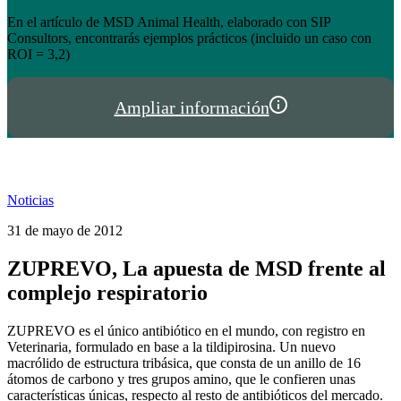
el éxito de tienda.hispalgan.com
Un año creciendo junto a los profesionales del sector animal en
I
España y Portugal
P
Ampliar información
Noticias
31 de mayo de 2012
ZUPREVO, La apuesta de MSD frente al
complejo respiratorio
ZUPREVO es el único antibiótico en el mundo, con registro en
Veterinaria, formulado en base a la tildipirosina. Un nuevo
macrólido de estructura tribásica, que consta de un anillo de 16
átomos de carbono y tres grupos amino, que le confieren unas
características únicas, respecto al resto de antibióticos del mercado.