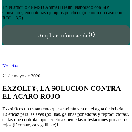
el éxito de tienda.hispalgan.com
Un año creciendo junto a los profesionales del sector animal en
I
España y Portugal
P
Ampliar información
Noticias
21 de mayo de 2020
EXZOLT®, LA SOLUCION CONTRA
EL ACARO ROJO
Exzolt® es un tratamiento que se administra en el agua de bebida.
Es eficaz para las aves (pollitas, gallinas ponedoras y reproductoras),
en las que controla rápida y eficazmente las infestaciones por ácaros
rojos (Dermanyssus gallinae)1.