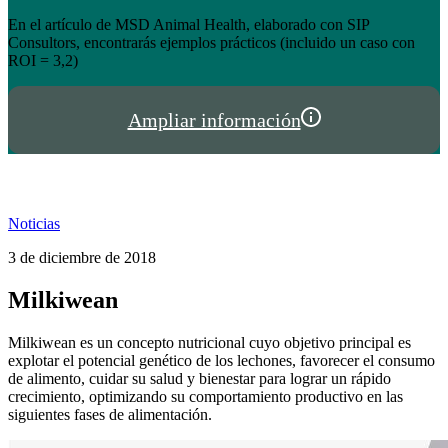
el éxito de tienda.hispalgan.com
Un año creciendo junto a los profesionales del sector animal en
I
España y Portugal
P
Ampliar información
Noticias
3 de diciembre de 2018
Milkiwean
Milkiwean es un concepto nutricional cuyo objetivo principal es
explotar el potencial genético de los lechones, favorecer el consumo
de alimento, cuidar su salud y bienestar para lograr un rápido
crecimiento, optimizando su comportamiento productivo en las
siguientes fases de alimentación.