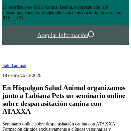
el éxito de tienda.hispalgan.com
Un año creciendo junto a los profesionales del sector animal en
I
España y Portugal
P
Ampliar información
Salud animal
18 de marzo de 2026
En Hispalgan Salud Animal organizamos
junto a Labiana Pets un seminario online
sobre desparasitación canina con
ATAXXA
Seminario online sobre desparasitación canina con ATAXXA.
Formación dirigida exclusivamente a clínicas veterinarias y