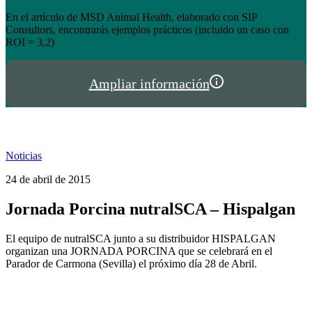
el éxito de tienda.hispalgan.com
Un año creciendo junto a los profesionales del sector animal en
I
España y Portugal
P
Ampliar información
Noticias
24 de abril de 2015
Jornada Porcina nutralSCA – Hispalgan
El equipo de nutralSCA junto a su distribuidor HISPALGAN
organizan una JORNADA PORCINA que se celebrará en el
Parador de Carmona (Sevilla) el próximo día 28 de Abril.