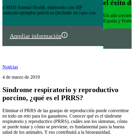
el éxito de tienda.hispalgan.com
Un año creciendo junto a los profesionales del sector animal en
I
España y Portugal
P
Ampliar información
Noticias
4 de marzo de 2019
Síndrome respiratorio y reproductivo
porcino, ¿qué es el PRRS?
Eliminar el PRRS de las granjas de reproducción puede convertirse
en todo un reto para los ganaderos. Conocer qué es el síndrome
respiratorio y reproductivo (PRRS), cuáles son los síntomas, cómo
se puede tratar y cómo se previene, es fundamental para la buena
salud de los animales. Y eso contribuirá a la bioseguridad.