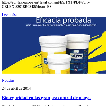
https://eur-lex.europa.eu/ legal-content/ES/TXT/PDF/?uri=
CELEX:32018R0848&from=ES
Leer más
Noticias
24 de abril de 2014
Bioseguridad en las granjas: control de plagas