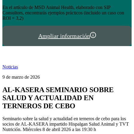
el éxito de tienda.hispalgan.com
Un año creciendo junto a los profesionales del sector animal en
I
España y Portugal
P
Ampliar información
Noticias
9 de marzo de 2026
AL-KASERA SEMINARIO SOBRE
SALUD Y ACTUALIDAD EN
TERNEROS DE CEBO
Seminario sobre la salud y actualidad en terneros de cebo para los
socios de AL-KASERA impartido Hispalgan Salud Animal y TVT
Nutrición. Miércoles 8 de abril 2026 a las 19:30 h