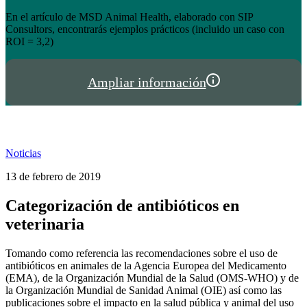
el éxito de tienda.hispalgan.com
Un año creciendo junto a los profesionales del sector animal en
I
España y Portugal
P
Ampliar información
Noticias
13 de febrero de 2019
Categorización de antibióticos en
veterinaria
Tomando como referencia las recomendaciones sobre el uso de
antibióticos en animales de la Agencia Europea del Medicamento
(EMA), de la Organización Mundial de la Salud (OMS-WHO) y de
la Organización Mundial de Sanidad Animal (OIE) así como las
publicaciones sobre el impacto en la salud pública y animal del uso