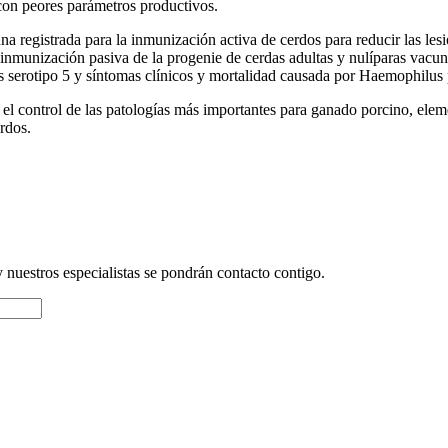
con peores parámetros productivos.
una registrada
para la inmunización activa de cerdos
para reducir las le
 inmunización pasiva
de la progenie de cerdas adultas y nulíparas vacun
serotipo 5 y síntomas clínicos y mortalidad causada por Haemophilus par
a el control de las patologías más importantes para ganado porcino, ele
erdos.
y nuestros especialistas se pondrán contacto contigo.