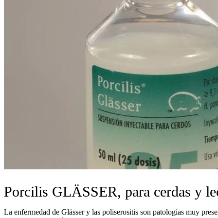
Porcilis GLÄSSER, para cerdas y l
La enfermedad de Glässer y las poliserositis
son patologías muy prese