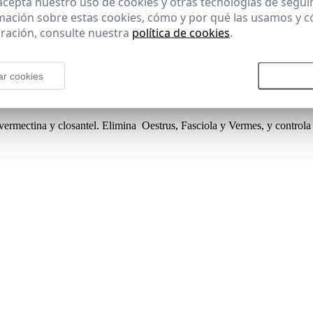
 acepta nuestro uso de cookies y otras tecnologías de segui
mación sobre estas cookies, cómo y por qué las usamos y
ración, consulte nuestra
política de cookies
.
ar cookies
Rechazar todas las cookies
Aceptar
vermectina y closantel. Elimina Oestrus, Fasciola y Vermes, y controla