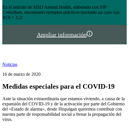
el éxito de tienda.hispalgan.com
Un año creciendo junto a los profesionales del sector animal en
I
España y Portugal
P
Ampliar información
Noticias
16 de marzo de 2020
Medidas especiales para el COVID-19
Ante la situación extraordinaria que estamos viviendo, a causa de la
expansión del COVID-19 y de la activación por parte del Gobierno
del «Estado de alarma», desde Hispalgan queremos contribuir con
nuestra parte de responsabilidad social a frenar la propagación del
virus.