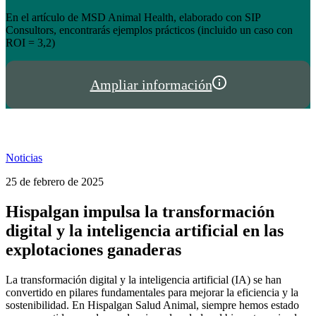
el éxito de tienda.hispalgan.com
Un año creciendo junto a los profesionales del sector animal en
I
España y Portugal
P
Ampliar información
Noticias
25 de febrero de 2025
Hispalgan impulsa la transformación
digital y la inteligencia artificial en las
explotaciones ganaderas
La transformación digital y la inteligencia artificial (IA) se han
convertido en pilares fundamentales para mejorar la eficiencia y la
sostenibilidad. En Hispalgan Salud Animal, siempre hemos estado