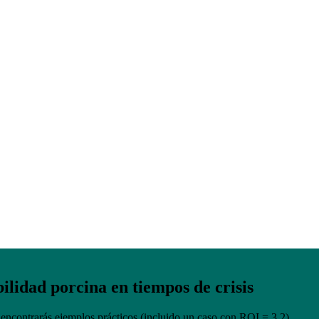
lidad porcina en tiempos de crisis
encontrarás ejemplos prácticos (incluido un caso con ROI = 3,2)