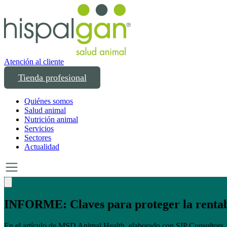
Atención al cliente
Tienda profesional
Quiénes somos
Salud animal
Nutrición animal
Servicios
Sectores
Actualidad
INFORME: Claves para proteger la rentabi
En el artículo de MSD Animal Health, elaborado con SIP Consultors, 