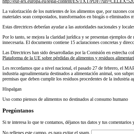
http://eur-lex.europa.eu/legal-content/ES/TXT/PDF/?uri=CELEX
La valorización de los nutrientes de los alimentos que, por razones c
materiales sean compostados, transformados en biogás o eliminados me
Estas directrices deberían ayudar a las autoridades nacionales y locale
Por lo tanto, se mejora la claridad jurídica y se presentan ejemplos 
innecesaria. El documento contiene 15 aclaraciones concretas y direcci
Las Directrices han sido desarrolladas por la Comisión en estrecha c
Plataforma de la UE sobre pérdidas de alimentos y residuos alimentar
Les recordamos que a nivel nacional, el pasado 27 de febrero, el M
industria agroalimentaria destinados a alimentación animal, son subpr
premisas que deben cumplir los residuos procedentes de la industria a
Hispalgan
Uso como piensos de alimentos no destinados al consumo humano
Pregúntanos
Si te interesa lo que te contamos, déjanos tus datos y tus comentarios 
No rellenes este campo, es para evitar el spam.