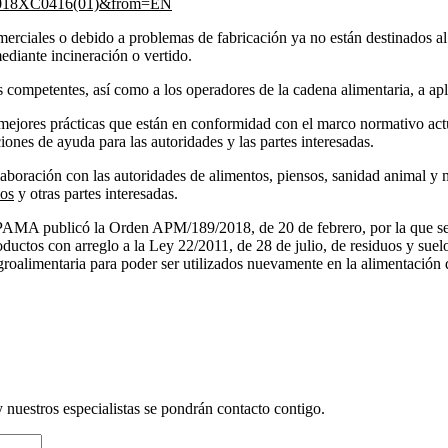
:52018XC0416(01)&from=EN
omerciales o debido a problemas de fabricación ya no están destinados a
diante incineración o vertido.
s competentes, así como a los operadores de la cadena alimentaria, a apl
de mejores prácticas que están en conformidad con el marco normativo act
ones de ayuda para las autoridades y las partes interesadas.
olaboración con las autoridades de alimentos, piensos, sanidad animal 
ios
y otras partes interesadas.
APAMA publicó la Orden APM/189/2018, de 20 de febrero, por la que se
oductos con arreglo a la Ley 22/2011, de 28 de julio, de residuos y sue
groalimentaria para poder ser utilizados nuevamente en la alimentación 
y nuestros especialistas se pondrán contacto contigo.