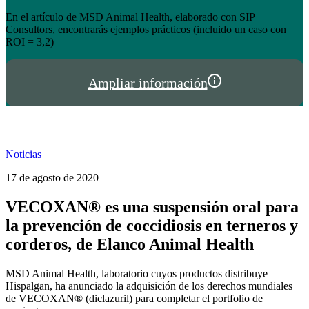
el éxito de tienda.hispalgan.com
Un año creciendo junto a los profesionales del sector animal en
I
España y Portugal
P
Ampliar información
Noticias
17 de agosto de 2020
VECOXAN® es una suspensión oral para
la prevención de coccidiosis en terneros y
corderos, de Elanco Animal Health
MSD Animal Health, laboratorio cuyos productos distribuye
Hispalgan, ha anunciado la adquisición de los derechos mundiales
de VECOXAN® (diclazuril) para completar el portfolio de