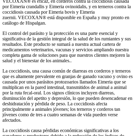
VECOXAN®
es eficaz, en corderos contra la coccidiosis causada
por Eimeria crandallis y Eimeria ovinoidalis, y en terneros contra la
coccidiosis causada por Eimeria bovis y Eimeria
zuernii. VECOXAN® está disponible en España y muy pronto en
catálogo de Hispalgan.
El control del parásito y la protección es una parte esencial y
significativa de la gestión integral de la salud de los rumiantes y sus
resultados. Este producto se sumará a nuestra actual cartera de
medicamentos veterinarios, vacunas y servicios ampliando nuestra
completa gama de soluciones para que nuestros clientes mejoren la
salud y el bienestar de los animales..
La coccidiosis, una causa común de diarreas en corderos y terneros
que es altamente prevalente en granjas de ganado vacuno y ovino es
causada por unos parásitos protozoarios llamados Eimeria que se
multiplican en la pared intestinal, transmitidos de animal a animal
por la ruta fecal-oral. Los signos clínicos incluyen diarreas,
disminución del apetito y depresión, lo que pueden desencadenar en
deshidratación y pérdida de peso. La coccidiosis afecta
principalmente a animales jóvenes; los terneros y corderos tan
jóvenes como de tres a cuatro semanas de vida pueden verse
afectados.
La coccidiosis causa pérdidas económicas significativas a los
ganaderos y productores debido a la reducción de los índices de