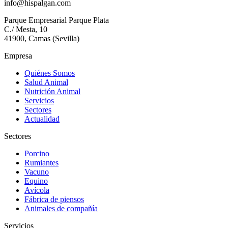
info@hispalgan.com
Parque Empresarial Parque Plata
C./ Mesta, 10
41900, Camas (Sevilla)
Empresa
Quiénes Somos
Salud Animal
Nutrición Animal
Servicios
Sectores
Actualidad
Sectores
Porcino
Rumiantes
Vacuno
Equino
Avícola
Fábrica de piensos
Animales de compañía
Servicios