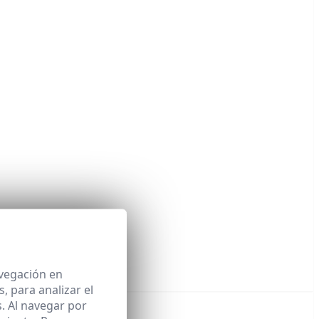
erozix (aceites esenciales).
avegación en
 para analizar el
. Al navegar por