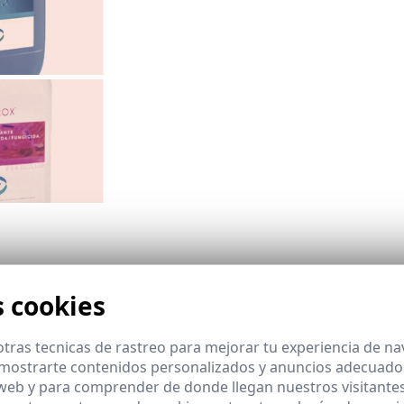
ID-19
s cookies
 una combinación sinérgica de Peróxido de Hidrógeno, Plata y núcleo ent
tras tecnicas de rastreo para mejorar tu experiencia de n
mostrarte contenidos personalizados y anuncios adecuados,
 web y para comprender de donde llegan nuestros visitantes