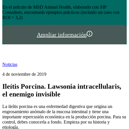
el éxito de tienda.hispalgan.com
Un año creciendo junto a los profesionales del sector animal en
I
España y Portugal
P
Ampliar información
Noticias
4 de noviembre de 2019
Ileítis Porcina. Lawsonia intracellularis,
el enemigo invisible
La ileítis porcina es una enfermedad digestiva que origina un
engrosamiento anómalo de la mucosa intestinal y tiene una
importante repercusión económica en la producción porcina. Para su
control, debes conocerla a fondo. Empieza por su historia y
etiología.