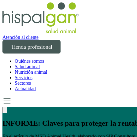
Atención al cliente
Tienda profesional
Quiénes somos
Salud animal
Nutrición animal
Servicios
Sectores
Actualidad
INFORME: Claves para proteger la rentabi
En el artículo de MSD Animal Health, elaborado con SIP Consultors, 