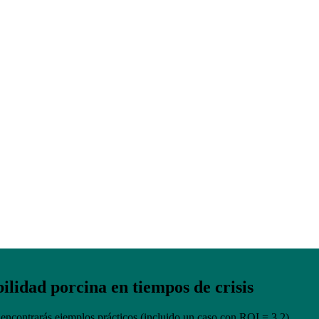
lidad porcina en tiempos de crisis
encontrarás ejemplos prácticos (incluido un caso con ROI = 3,2)