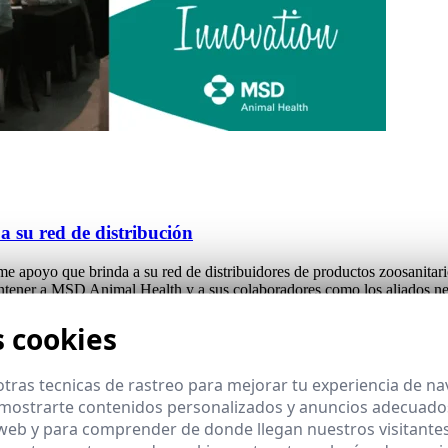
su red de distribución
apoyo que brinda a su red de distribuidores de productos zoosanitario
mantener a MSD Animal Health y a sus colaboradores como los aliados nec
drid, fue reforzar aún más esta colaboración, cuya filosofía se fundame
s cookies
tras tecnicas de rastreo para mejorar tu experiencia de n
mostrarte contenidos personalizados y anuncios adecuados,
 web y para comprender de donde llegan nuestros visitantes