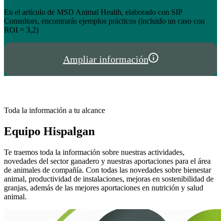
el éxito de tienda.hispalgan.com
Un año creciendo junto a los profesionales del sector animal en
I
España y Portugal
P
Ampliar información
Toda la información a tu alcance
Equipo Hispalgan
Te traemos toda la información sobre nuestras actividades,
novedades del sector ganadero y nuestras aportaciones para el área
de animales de compañía. Con todas las novedades sobre bienestar
animal, productividad de instalaciones, mejoras en sostenibilidad de
granjas, además de las mejores aportaciones en nutrición y salud
animal.