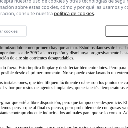
 acepta nuestro uso de cookies y otras tecnologías de segui
mación sobre estas cookies, cómo y por qué las usamos y
ración, consulte nuestra
política de cookies
.
rganismo que no ha ni mucho menos terminado de madurar. Es normal que
en aparecen a los 3-7 días post-destete. Y entre los agentes infecciosos
ar cookies
Rechazar todas las cookies
Aceptar
con más frecuencia se documenta (Fairbrother et al., 2005). Es más, a pes
 que suele hacerse necesaria alguna medida drástica que
corte el problema
inimizándolo como primero hay que actuar. Estudios daneses de instala
emperatura sea de 30ºC a la recepción y disminuya progresivamente hasta
ión de aire sin corrientes desagradables.
do fuera. Esto implica limpiar y desinfectar bien entre lotes. Pero para 
posible desde el primer momento. No se puede estar lavando un extremo
as instalaciones, que identifiquen fácilmente cuáles son los puntos de 
l sabor por restos de agentes limpiantes, que esta esté a temperaturas e
egurar que esté a libre disposición, pero que tampoco se desperdicie.
demos pensar que al final es pienso, pero probablemente con grasas ya e
stante contraproducente inducir a los animales para que se lo coman. A
os fluyan correctamente, hay que
retirar los restos de pienso estropeado