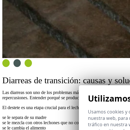
Diarreas de transición: causas y sol
Las diarreas son uno de los problemas más habituales en la cría de ce
Utilizamo
repercusiones. Entender porqué se producen en esta fase es el prime
El destete es una etapa crucial para el lechón. Es la fase en que se le
Usamos cookies y o
nuestra web, para 
se le separa de su madre
se le mezcla con otros lechones que no conoce
tráfico en nuestra
se le cambia el alimento