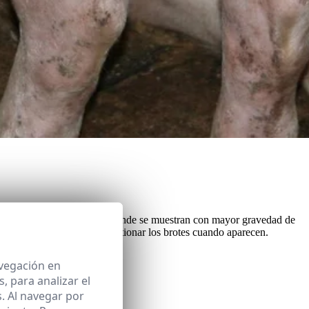
pero es quizás en el destete donde se muestran con mayor gravedad de
n sienta la base de cómo
gestionar los brotes
cuando aparecen.
avegación en
 para analizar el
. Al navegar por