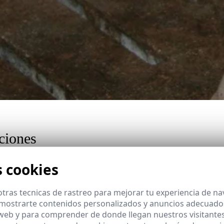
uciones
rdos. Se dan en todas las edades, desde lechones hasta reproductoras, 
s cookies
r paso para tomar medidas de prevención. Pero este conocimiento tambié
 somete a un estrés más intenso por gran cantidad de
cambios
:
tras tecnicas de rastreo para mejorar tu experiencia de n
mostrarte contenidos personalizados y anuncios adecuados,
 web y para comprender de donde llegan nuestros visitantes