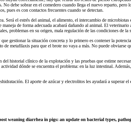
. No debe sobrar en el comedero cuando llega el nuevo reparto, pero lo
os, pues es con contactos frecuentes cuando se detectan.
a. Será el estrés del animal, el alimento, el intercambio de microbiota
se maneja de forma adecuada acabará dañando al animal. El veterinario ana
males, problemas en su origen, mala regulación de las condiciones de la
que gestionar la situación concreta y lo primero es contener la potencia
ento de metafilaxis para que el brote no vaya a más. No puede obviarse que 
n del historial clínico de la explotación y las pruebas que estime necesar
 actividad dónde se encuentra el problema: en la luz intestinal. Además,
eshidratación. El aporte de azúcar y electrolitos les ayudará a superar
post weaning diarrhea in pigs: an update on bacterial types, pathog