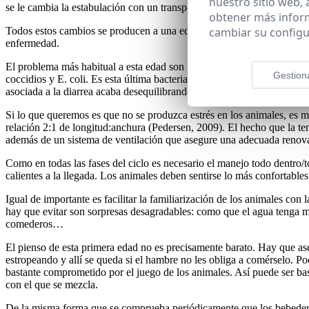
nuestro sitio web,
se le cambia la estabulación con un transporte mediante
obtener más infor
cambiar su configu
Todos estos cambios se producen a una
edad muy tempran
a, en un o
enfermedad.
El problema más habitual a esta edad son las diarreas, las cuales suel
Gestion
coccidios y E. coli. Es esta última bacteria una de las implicadas que 
asociada a la diarrea acaba desequilibrando la flora intestinal, por lo
Si lo que queremos es que
no se produzca estrés
en los animales, es m
relación 2:1 de longitud:anchura (Pedersen, 2009). El hecho que la t
además de un sistema de ventilación que asegure una adecuada renovac
Como en todas las fases del ciclo es necesario el manejo todo dentro/to
calientes a la llegada. Los animales deben sentirse lo más
confortables
Igual de importante es facilitar la
familiarización
de los animales con l
hay que evitar son sorpresas desagradables: como que el agua tenga ma
comederos…
El pienso de esta primera edad no es precisamente barato. Hay que as
estropeando y allí se queda si el hambre no les obliga a comérselo. Po
bastante comprometido por el juego de los animales. Así puede ser ba
con el que se mezcla.
De la misma forma que se comprueba periódicamente que los bebeder