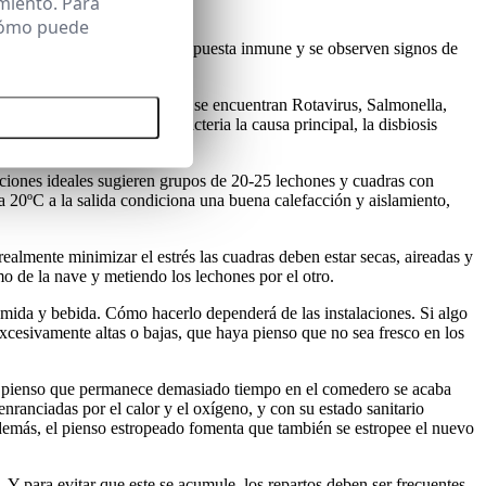
miento. Para
 cómo puede
 con ello se resienta su respuesta inmune y se observen signos de
 implicados más habitualmente se encuentran Rotavirus, Salmonella,
 todas las cookies
ar de no ser siempre una bacteria la causa principal, la disbiosis
.
ciones ideales sugieren grupos de 20-25 lechones y cuadras con
 20ºC a la salida condiciona una buena calefacción y aislamiento,
realmente minimizar el estrés las cuadras deben estar secas, aireadas y
 de la nave y metiendo los lechones por el otro.
comida y bebida. Cómo hacerlo dependerá de las instalaciones. Si algo
xcesivamente altas o bajas, que haya pienso que no sea fresco en los
 El pienso que permanece demasiado tiempo en el comedero se acaba
nranciadas por el calor y el oxígeno, y con su estado sanitario
demás, el pienso estropeado fomenta que también se estropee el nuevo
. Y para evitar que este se acumule, los repartos deben ser frecuentes