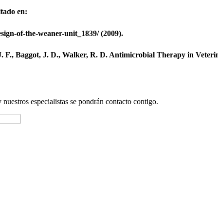
ltado en:
ign-of-the-weaner-unit_1839/ (2009).
J. F., Baggot, J. D., Walker, R. D. Antimicrobial Therapy in Veter
y nuestros especialistas se pondrán contacto contigo.