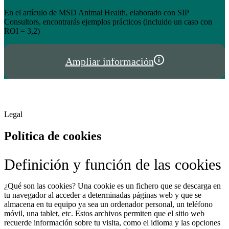
el éxito de tienda.hispalgan.com
Un año creciendo junto a los profesionales del sector animal en
I
España y Portugal
P
Ampliar información
Legal
Política de cookies
Definición y función de las cookies
¿Qué son las cookies? Una cookie es un fichero que se descarga en
tu navegador al acceder a determinadas páginas web y que se
almacena en tu equipo ya sea un ordenador personal, un teléfono
móvil, una tablet, etc. Estos archivos permiten que el sitio web
recuerde información sobre tu visita, como el idioma y las opciones