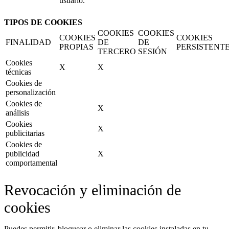
usuario.
TIPOS DE COOKIES
COOKIES
COOKIES
COOKIES
COOKIES
FINALIDAD
DE
DE
PROPIAS
PERSISTENT
TERCERO
SESIÓN
Cookies
X
X
técnicas
Cookies de
personalización
Cookies de
X
análisis
Cookies
X
publicitarias
Cookies de
publicidad
X
comportamental
Revocación y eliminación de
cookies
Puedes permitir, bloquear o eliminar las cookies instaladas en tu